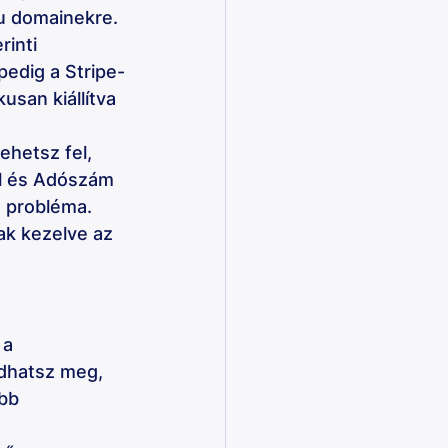
u domainekre. 
inti 
pedig a Stripe-
usan kiállítva 
ehetsz fel, 
ll és Adószám 
 probléma. 
ak kezelve az 
a 
dhatsz meg, 
bb 