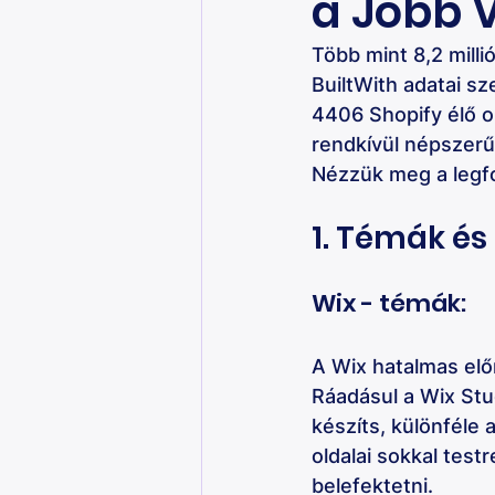
a Jobb 
Több mint 8,2 millió
BuiltWith adatai sze
4406 Shopify élő ol
rendkívül népszerű
Nézzük meg a legf
1. Témák és
Wix - témák: 
A Wix hatalmas elő
Ráadásul a Wix Stu
készíts, különféle
oldalai sokkal test
belefektetni.