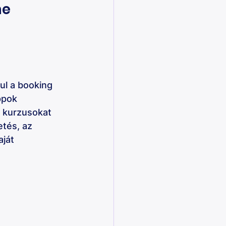
e 
ul a booking 
ppok 
y kurzusokat 
etés, az 
ját 