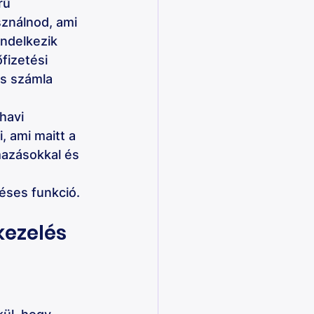
rű 
sználnod, ami 
endelkezik 
fizetési 
us számla 
havi 
 ami maitt a 
mazásokkal és 
téses funkció.
kezelés