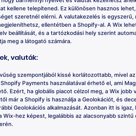
 hogy bármennyi nyelvet és valutát kezelhetsz anélk
at kellene telepítened. Ez különösen hasznos lehet,
get szeretnél elérni. A valutakezelés is egyszerű, 
egjeleníthetsz, ellentétben a Shopify-al. A Wix lehe
elv beállítását, és a tartózkodási hely szerint autom
tja meg a látogató számára.
ek, valuták: 
vűség szempontjából kissé korlátozottabb, mivel az
a Shopify Payments használatával érhető el, ami Ma
tő. Ezért, ha globális piacot célzol meg, a Wix jobb 
ntől már a Shopify is használja a Geolokációt, és de
orábbi Geolokációs alkalmazását. Azonban itt is igaz, 
 Wix-hez képest, legalábbis az alacsonyabb szintű
erén.