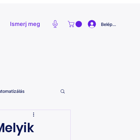
Ismerj meg
Belépés
utomatizálás
Melyik