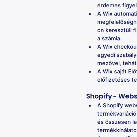
érdemes figyel
A Wix automati
megfelelőségh
on keresztüli f
a számla.
A Wix checkout
egyedi szabály
mezővel, tehát
A Wix saját El
előfizetéses t
Shopify - Webs
A Shopify webs
termékvariáci
és összesen le
termékkínálatot