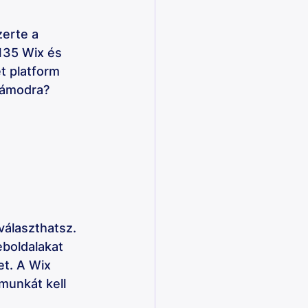
zerte a 
135 Wix és 
t platform 
zámodra? 
választhatsz. 
boldalakat 
t. A Wix 
munkát kell 