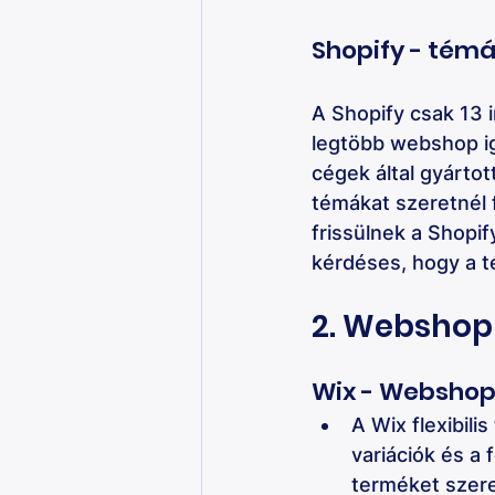
Shopify - témá
A Shopify csak 13 i
legtöbb webshop ig
cégek által gyártot
témákat szeretnél 
frissülnek a Shopify
kérdéses, hogy a t
2. Webshop
Wix - Webshop:
A Wix flexibili
variációk és a 
terméket szere