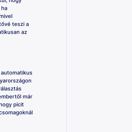
ül, hogy 
 ha 
mivel 
tővé teszi a 
atikusan az 
 automatikus 
gyarországon 
választás 
cembertől már 
hogy picit 
 csomagoknál 