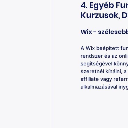
4. Egyéb Fu
Kurzusok, D
Wix - szélesebb
A Wix beépített fun
rendszer és az onl
segítségével könny
szeretnél kínálni, 
affiliate vagy refe
alkalmazásával iny