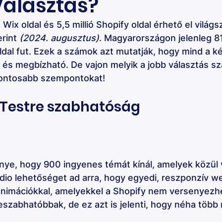
Választás?
 Wix oldal és 5,5 millió Shopify oldal érhető el világs
rint 
(2024. augusztus)
. Magyarországon jelenleg 8
dal fut. Ezek a számok azt mutatják, hogy mind a ké
 és megbízható. De vajon melyik a jobb választás s
ontosabb szempontokat!
 Testre szabhatóság
nye, hogy 900 ingyenes témát kínál, amelyek közül 
dio lehetőséget ad arra, hogy egyedi, reszponzív we
 animációkkal, amelyekkel a Shopify nem versenyezhe
reszabhatóbbak, de ez azt is jelenti, hogy néha több 