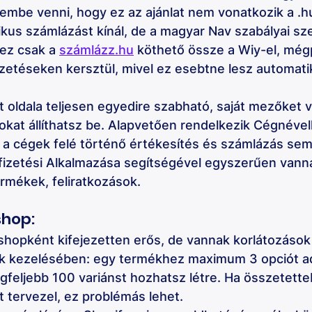
embe venni, hogy ez az ajánlat nem vonatkozik a .h
kus számlázást kínál, de a magyar Nav szabályai szer
ez csak a 
számlázz.hu
 köthető össze a Wiy-el, még
izetéseken kersztül, mivel ez esebtne lesz automatik
 oldala teljesen egyedire szabható, saját mezőket v
okat állíthatsz be. Alapvetően rendelkezik Cégnéve
 a cégek felé történő értékesítés és számlázás sem
őfizetési Alkalmazása segítségével egyszerűen vann
ermékek, feliratkozások.
hop: 
hopként kifejezetten erős, de vannak korlátozások 
ók kezelésében: egy termékhez maximum 3 opciót a
gfeljebb 100 variánst hozhatsz létre. Ha összetette
 tervezel, ez problémás lehet. 