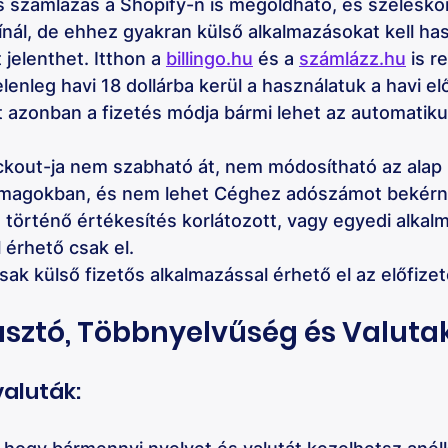
 számlázás a Shopify-n is megoldható, és széleskö
ínál, de ehhez gyakran külső alkalmazásokat kell ha
 jelenthet. Itthon a 
billingo.hu
 és a 
számlázz.hu
 is r
jelenleg havi 18 dollárba kerül a használatuk a havi elő
Itt azonban a fizetés módja bármi lehet az automatik
kout-ja nem szabható át, nem módosítható az alap 
omagokban, és nem lehet Céghez adószámot bekérni,
történő értékesítés korlátozott, vagy egyedi alkal
 érhető csak el. 
ak külső fizetős alkalmazással érhető el az előfize
asztó, Többnyelvűség és Valuta
valuták: 