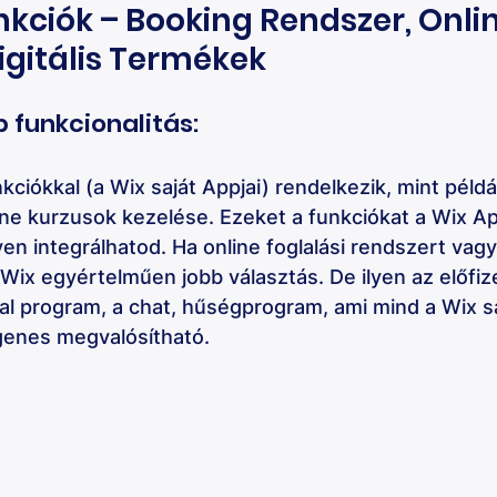
nkciók – Booking Rendszer, Onlin
igitális Termékek
 funkcionalitás: 
kciókkal (a Wix saját Appjai) rendelkezik, mint példá
ine kurzusok kezelése. Ezeket a funkciókat a Wix A
en integrálhatod. Ha online foglalási rendszert vag
a Wix egyértelműen jobb választás. De ilyen az előfiz
rral program, a chat, hűségprogram, ami mind a Wix sa
genes megvalósítható.