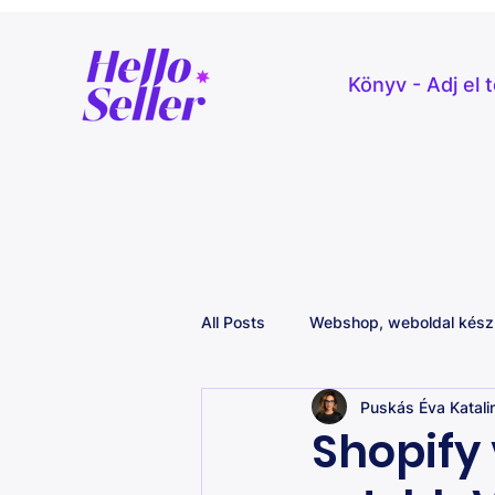
Könyv - Adj el 
All Posts
Webshop, weboldal kész
Puskás Éva Katali
Jogszabályok
Etsy
Shopify 