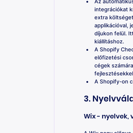
Az automatikus
integrációkat k
extra költséget
applikációval, 
díjukon felül. 
kiállításhoz. 
A Shopify Chec
előfizetési cs
cégek számára 
fejlesztésekkel
A Shopify-on cs
3. Nyelvvál
Wix - nyelvek, 