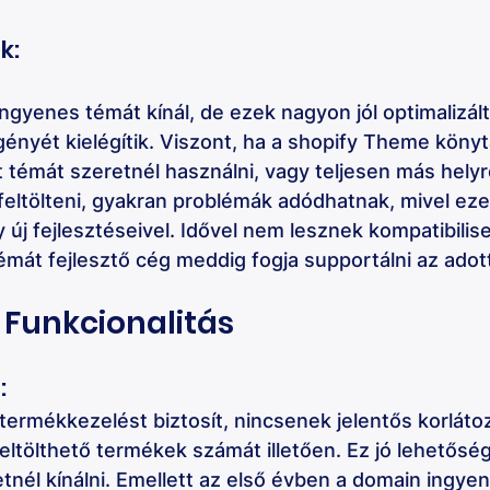
k: 
ngyenes témát kínál, de ezek nagyon jól optimalizált
ényét kielégítik. Viszont, ha a shopify Theme könyt
t témát szeretnél használni, vagy teljesen más hely
feltölteni, gyakran problémák adódhatnak, mivel ez
 új fejlesztéseivel. Idővel nem lesznek kompatibilisek
émát fejlesztő cég meddig fogja supportálni az adott
 Funkcionalitás
 
s termékkezelést biztosít, nincsenek jelentős korláto
feltölthető termékek számát illetően. Ez jó lehetőség
tnél kínálni. Emellett az első évben a domain ingyen