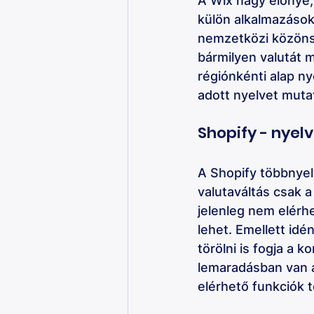
A Wix nagy előnye,
külön alkalmazások
nemzetközi közönsé
bármilyen valutát m
régiónkénti alap ny
adott nyelvet muta
Shopify - nyelv
A Shopify többnyel
valutaváltás csak 
jelenleg nem elérhe
lehet. Emellett idé
törölni is fogja a k
lemaradásban van a
elérhető funkciók t