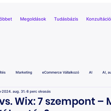
többet
Megoldások
Tudásbázis
Konzultáció
ítés
Marketing
eCommerce Vállalkozó
AI
AI, a
n
2024. aug. 31.
8 perc olvasás
vs. Wix: 7 szempont – 