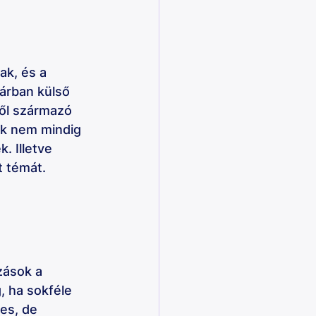
ak, és a 
árban külső 
ről származó 
ek nem mindig 
. Illetve 
 témát. 
zások a 
, ha sokféle 
es, de 