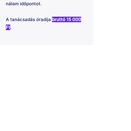
nálam időpontot.
A tanácsadás óradíja
bruttó 15 000
Ft
.
Válassz
időpontot!
Válaszd ki a következő elérhető 1
órás időpontot.