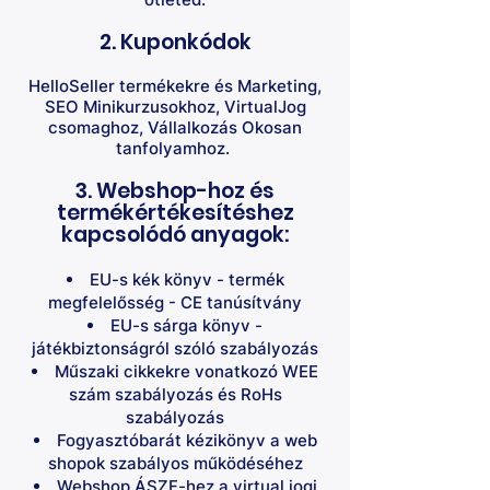
2. Kuponkódok
HelloSeller termékekre és Marketing,
SEO Minikurzusokhoz, VirtualJog
csomaghoz, Vállalkozás Okosan
tanfolyamhoz.
3. Webshop-hoz és
termékértékesítéshez
kapcsolódó anyagok:
EU-s kék könyv - termék
megfelelősség - CE tanúsítvány
EU-s sárga könyv -
játékbiztonságról szóló szabályozás
Műszaki cikkekre vonatkozó WEE
szám szabályozás és RoHs
szabályozás
Fogyasztóbarát kézikönyv a web
shopok szabályos működéséhez
Webshop ÁSZF-hez a virtual jogi