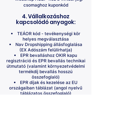
csomaghoz kuponkód
4. Vállalkozáshoz
kapcsolódó anyagok:
TEÁOR kód - tevékenységi kör
helyes megválasztása
Nav Dropshipping állásfoglalása
(EX Adószám felülírhatja)
EPR bevalláshoz OKIR kapu
regisztráció és EPR bevallás technikai
útmutató (valamint környezetvédelmi
termékdíj bevallás hosszú
összefoglaló)
EPR díjak és kezelése az EU
országaiban táblázat (angol nyelvű
táblázatos összefoglaló)
Európai Uniós One Stop Shop OSS
egyszerűsített Áfa bevallás
tájékoztató
EX Adószám - ÁFA mentességi
lehetőség az EU-n belül: Határon
átnyúló alanyi adómentesség