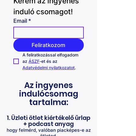
Kérem az ingyenes 
induló csomagot!
Email
*
Feliratkozom
A feliratkozással elfogadom 
az 
ÁSZF
-et és az 
Adatvédelmi nyilatkozatot
. 
Az ingyenes
indulócsomag
tartalma:
1. Üzleti ötlet kiértékelő űrlap
+ podcast anyag
hogy felmérd, valóban piacképes-e az
ötleted.