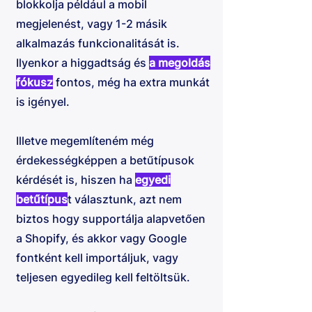
blokkolja például a mobil
megjelenést, vagy 1-2 másik
alkalmazás funkcionalitását is.
Ilyenkor a higgadtság és
a megoldás
fókusz
fontos, még ha extra munkát
is igényel.
Illetve megemlíteném még
érdekességképpen a betűtípusok
kérdését is, hiszen ha
egyedi
betűtípus
t választunk, azt nem
biztos hogy supportálja alapvetően
a Shopify, és akkor vagy Google
fontként kell importáljuk, vagy
teljesen egyedileg kell feltöltsük.