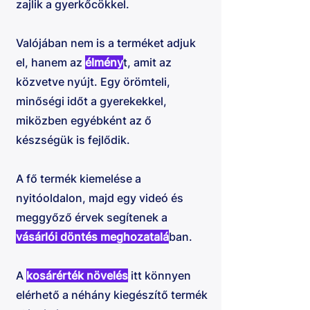
zajlik a gyerkőcökkel.
Valójában nem is a terméket adjuk
el, hanem az
élmény
t, amit az
közvetve nyújt. Egy örömteli,
minőségi időt a gyerekekkel,
miközben egyébként az ő
készségük is fejlődik.
A fő termék kiemelése a
nyitóoldalon, majd egy videó és
meggyőző érvek segítenek a
vásárlói döntés meghozatalá
ban.
A
kosárérték növelés
itt könnyen
elérhető a néhány kiegészítő termék