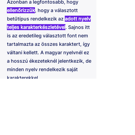
Azonban a legfontosabb, hogy
ellenőrizzük
, hogy a választott
betűtípus rendelkezik az
adott nyelv
teljes karakterkészletével
. Sajnos itt
is az eredetileg választott font nem
tartalmazta az összes karaktert, így
váltani kellett. A magyar nyelvnél ez
a hosszú ékezeteknél jelentkezik, de
minden nyelv rendelkezik saját
karakterekkel.
A legközelebbi alkalomra
vásároljatok a család gyerkőceinek
a magyar vagy éppen a lengyel
oldalon egy receptkönyvet és
néhány kiegészítőt a finomságok