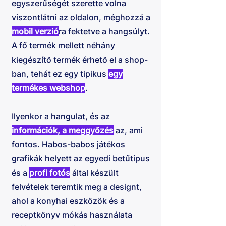
egyszerűségét szerette volna
viszontlátni az oldalon, méghozzá a
mobil verzió
ra fektetve a hangsúlyt.
A fő termék mellett néhány
kiegészítő termék érhető el a shop-
ban, tehát ez egy tipikus
egy
termékes webshop
.
Ilyenkor a hangulat, és az
információk, a meggyőzés
az, ami
fontos. Habos-babos játékos
grafikák helyett az egyedi betűtípus
és a
profi fotós
által készült
felvételek teremtik meg a designt,
ahol a konyhai eszközök és a
receptkönyv mókás használata