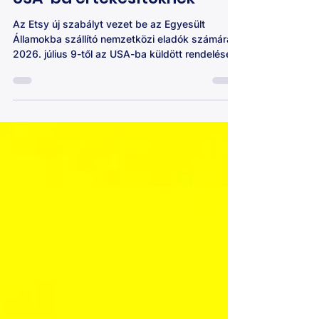
kötelezővé válik a DDP az
USA-ba értékesítőknek
Az Etsy új szabályt vezet be az Egyesült
Államokba szállító nemzetközi eladók számára.
2026. július 9-től az USA-ba küldött rendelések
esetén gyakorlatilag kötelezővé válik a DDP
(Delivered Duty Paid) szállítás, ha szeretnél
jogosult maradni az Etsy Purchase Protection
védelemre.